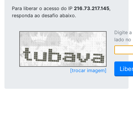
Para liberar o acesso
do IP
216.73.217.145
,
responda ao desafio abaixo.
Digite 
lado no
[trocar imagem]